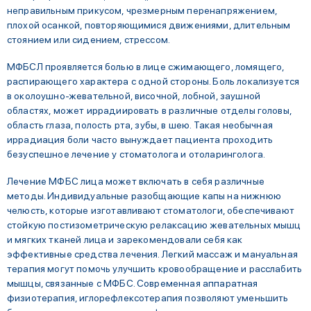
неправильным прикусом, чрезмерным перенапряжением,
плохой осанкой, повторяющимися движениями, длительным
стоянием или сидением, стрессом.
МФБСЛ проявляется болью в лице сжимающего, ломящего,
распирающего характера с одной стороны. Боль локализуется
в околоушно-жевательной, височной, лобной, заушной
областях, может иррадиировать в различные отделы головы,
область глаза, полость рта, зубы, в шею. Такая необычная
иррадиация боли часто вынуждает пациента проходить
безуспешное лечение у стоматолога и отоларинголога.
Лечение МФБС лица может включать в себя различные
методы. Индивидуальные разобщающие капы на нижнюю
челюсть, которые изготавливают стоматологи, обеспечивают
стойкую постизометрическую релаксацию жевательных мышц
и мягких тканей лица и зарекомендовали себя как
эффективные средства лечения. Легкий массаж и мануальная
терапия могут помочь улучшить кровообращение и расслабить
мышцы, связанные с МФБС. Современная аппаратная
физиотерапия, иглорефлексотерапия позволяют уменьшить