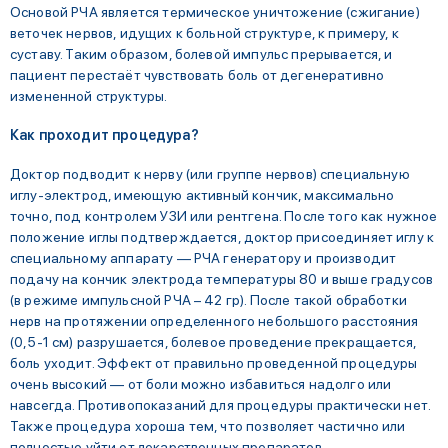
Основой РЧА является термическое уничтожение (сжигание)
веточек нервов, идущих к больной структуре, к примеру, к
суставу. Таким образом, болевой импульс прерывается, и
пациент перестаёт чувствовать боль от дегенеративно
измененной структуры.
Как проходит процедура?
Доктор подводит к нерву (или группе нервов) специальную
иглу-электрод, имеющую активный кончик, максимально
точно, под контролем УЗИ или рентгена. После того как нужное
положение иглы подтверждается, доктор присоединяет иглу к
специальному аппарату — РЧА генератору и производит
подачу на кончик электрода температуры 80 и выше градусов
(в режиме импульсной РЧА – 42 гр). После такой обработки
нерв на протяжении определенного небольшого расстояния
(0,5-1 см) разрушается, болевое проведение прекращается,
боль уходит. Эффект от правильно проведенной процедуры
очень высокий — от боли можно избавиться надолго или
навсегда. Противопоказаний для процедуры практически нет.
Также процедура хороша тем, что позволяет частично или
полностью уйти от лекарственных препаратов.