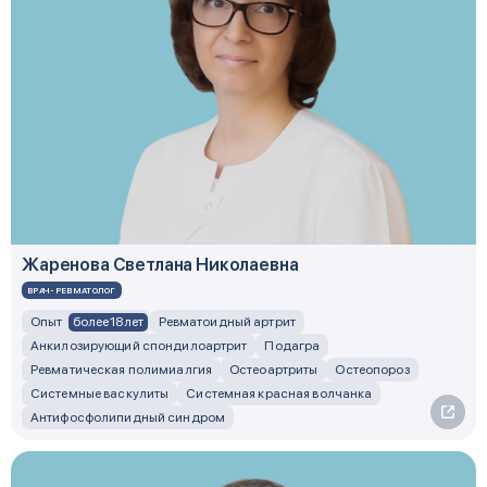
Жаренова Светлана Николаевна
ВРАЧ-РЕВМАТОЛОГ
более 18 лет
Опыт
Ревматоидный артрит
Анкилозирующий спондилоартрит
Подагра
Ревматическая полимиалгия
Остеоартриты
Остеопороз
Системные васкулиты
Системная красная волчанка
Антифосфолипидный синдром