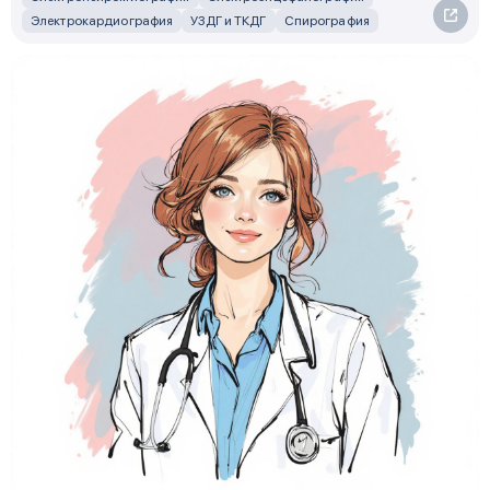
Электрокардиография
УЗДГ и ТКДГ
Спирография